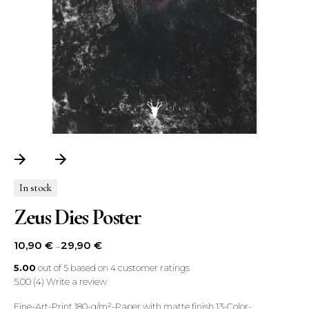
In stock
Zeus Dies Poster
10,90
€
29,90
€
–
5.00
out of
5
based on
4
customer ratings
5.00
(4)
Write a review
Fine-Art-Print 180-g/m²-Paper with matte finish 13-Color-