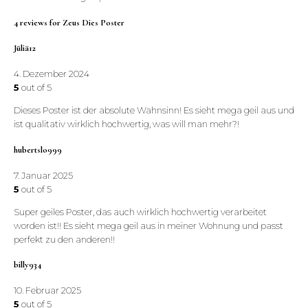
4 reviews for
Zeus Dies Poster
Jüliä12
4. Dezember 2024
5
out of 5
Dieses Poster ist der absolute Wahnsinn! Es sieht mega geil aus und
ist qualitativ wirklich hochwertig, was will man mehr?!
hubertslo999
7. Januar 2025
5
out of 5
Super geiles Poster, das auch wirklich hochwertig verarbeitet
worden ist!! Es sieht mega geil aus in meiner Wohnung und passt
perfekt zu den anderen!!
billy934
10. Februar 2025
5
out of 5