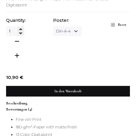
Digitalprint
Quantity:
Poster:
Reset
Zeus
Dies
Poster
Menge
10,90
€
In den Warenkorb
Beschreibung
Bewertungen (4)
Fine-Art-Print
180-g/m²-Paper with matte finish
13-Color-Digitalprint