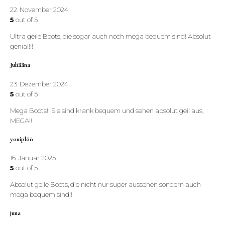
22. November 2024
5
out of 5
Ultra geile Boots, die sogar auch noch mega bequem sind! Absolut
genial!!!
Juliääna
23. Dezember 2024
5
out of 5
Mega Boots!! Sie sind krank bequem und sehen absolut geil aus,
MEGA!!
yoniplöö
16. Januar 2025
5
out of 5
Absolut geile Boots, die nicht nur super aussehen sondern auch
mega bequem sind!!
juna