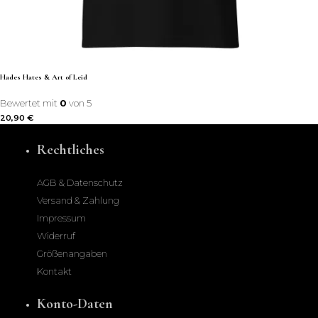
Hades Hates & Art of Leid
Bewertet mit
0
von 5
20,90
€
Rechtliches
AGB & Datenschutz
Versand & Zahlung
Impressum
Widerruf
Größenangaben
Kontakt
Konto-Daten