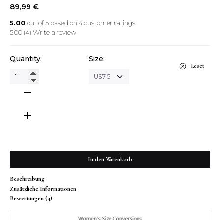
89,99
€
5.00
out of
5
based on
4
customer ratings
5.00
(4)
Write a review
Quantity:
Size:
Reset
Soft
Blood
Women
Boots
Menge
In den Warenkorb
Beschreibung
Zusätzliche Informationen
Bewertungen (4)