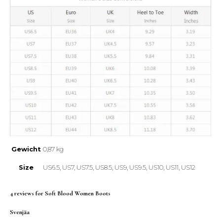
Gewicht
0,87 kg
Size
US6.5, US7, US7.5, US8.5, US9, US9.5, US10, US11, US12
4 reviews for
Soft Blood Women Boots
Svenjäa