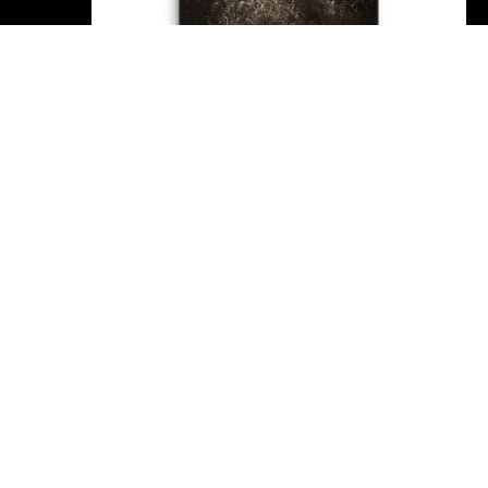
TRAUMA Canvas
Bewertet mit
220419
von 5
89,90
€