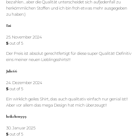
bezahlen…aber die Qualität unterscheidet sich aufjedenfall zu
herkömmlichen Stoffen und ich bin froh etwas mehr ausgegeben
zu haben:)
Eni
25. November 2024
5
out of 5
Der Preis ist absolut gerechtfertigt für diese super Qualität! Definitiv
eins meiner neuen Lieblingsshirts!!!
Julie66
24. Dezember 2024
5
out of 5
Ein wirklich geiles Shirt, das auch qualitativ einfach nur genial ist!!
Aber vor allem das mega Design hat mich überzeugt!!
heikchen999
30. Januar 2025
5
out of 5