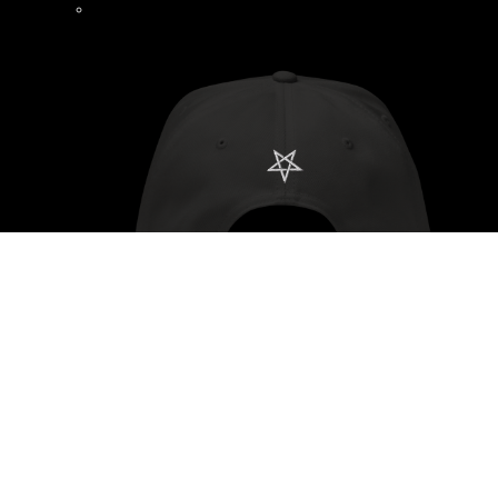
Pentagramm Cap
Bewertet mit
219938
von 5
22,90
€
19,90
€