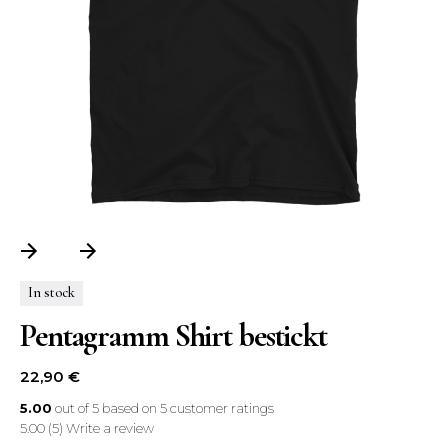
In stock
Pentagramm Shirt bestickt
22,90
€
5.00
out of
5
based on
5
customer ratings
5.00
(5)
Write a review