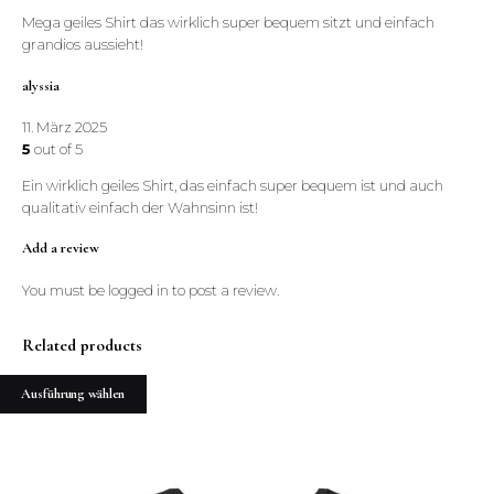
Mega geiles Shirt das wirklich super bequem sitzt und einfach
grandios aussieht!
alyssia
11. März 2025
5
out of 5
Ein wirklich geiles Shirt, das einfach super bequem ist und auch
qualitativ einfach der Wahnsinn ist!
Add a review
You must be
logged in
to post a review.
Related products
Ausführung wählen