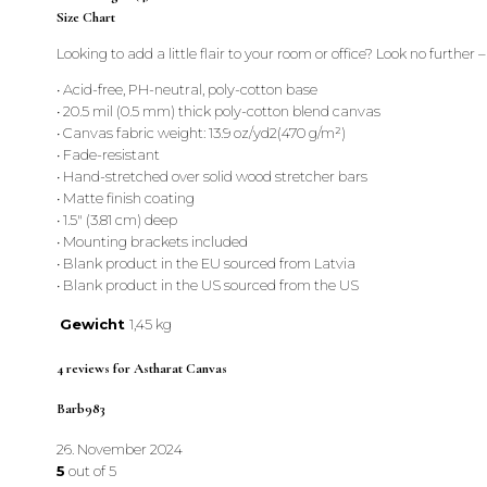
Size Chart
Looking to add a little flair to your room or office? Look no further –
• Acid-free, PH-neutral, poly-cotton base
• 20.5 mil (0.5 mm) thick poly-cotton blend canvas
• Canvas fabric weight: 13.9 oz/yd2(470 g/m²)
• Fade-resistant
• Hand-stretched over solid wood stretcher bars
• Matte finish coating
• 1.5″ (3.81 cm) deep
• Mounting brackets included
• Blank product in the EU sourced from Latvia
• Blank product in the US sourced from the US
Gewicht
1,45 kg
4 reviews for
Astharat Canvas
Barb983
26. November 2024
5
out of 5