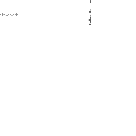
—
Follow Us
n love with.