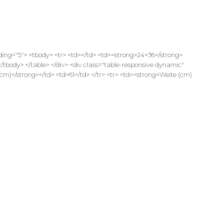
dding="5"> <tbody> <tr> <td></td> <td><strong>24×36</strong>
</tbody> </table> </div> <div class="table-responsive dynamic"
cm)</strong></td> <td>61</td> </tr> <tr> <td><strong>Weite (cm)