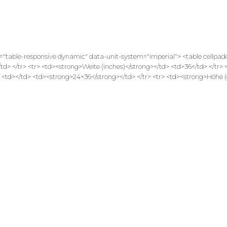
ass="table-responsive dynamic" data-unit-system="imperial"> <table cellpa
td> </tr> <tr> <td><strong>Weite (inches)</strong></td> <td>36</td> </tr> 
 <td></td> <td><strong>24×36</strong></td> </tr> <tr> <td><strong>Höhe (