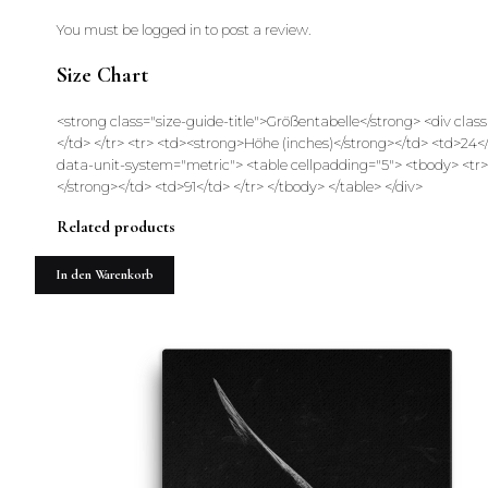
You must be
logged in
to post a review.
Size Chart
<strong class="size-guide-title">Größentabelle</strong> <div cl
</td> </tr> <tr> <td><strong>Höhe (inches)</strong></td> <td>24</
data-unit-system="metric"> <table cellpadding="5"> <tbody> <tr>
</strong></td> <td>91</td> </tr> </tbody> </table> </div>
Related products
In den Warenkorb