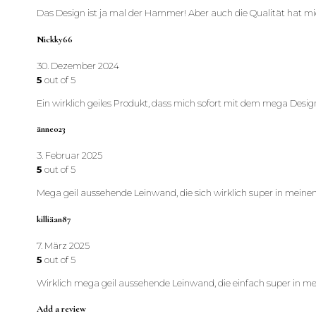
Das Design ist ja mal der Hammer! Aber auch die Qualität hat mich
Nickky66
30. Dezember 2024
5
out of 5
Ein wirklich geiles Produkt, dass mich sofort mit dem mega Design
änne023
3. Februar 2025
5
out of 5
Mega geil aussehende Leinwand, die sich wirklich super in me
killiäan87
7. März 2025
5
out of 5
Wirklich mega geil aussehende Leinwand, die einfach super in m
Add a review