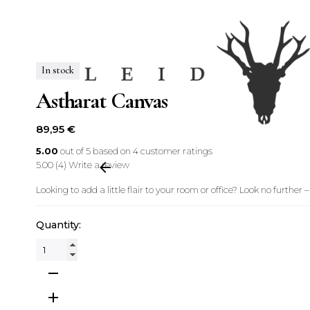
In stock
Astharat Canvas
89,95
€
5.00
out of
5
based on
4
customer ratings
5.00
(4)
Write a review
Looking to add a little flair to your room or office? Look no further –
Quantity:
Astharat
Canvas
Menge